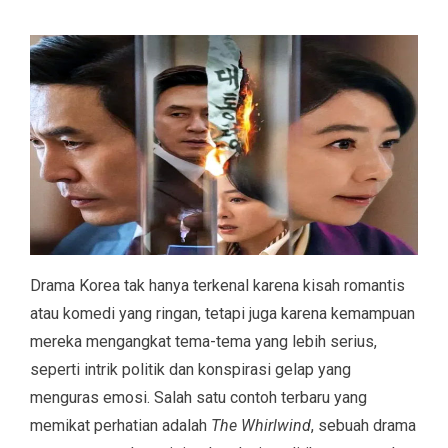
Drama Korea tak hanya terkenal karena kisah romantis
atau komedi yang ringan, tetapi juga karena kemampuan
mereka mengangkat tema-tema yang lebih serius,
seperti intrik politik dan konspirasi gelap yang
menguras emosi. Salah satu contoh terbaru yang
memikat perhatian adalah
The Whirlwind
, sebuah drama