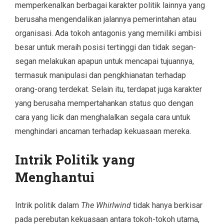
memperkenalkan berbagai karakter politik lainnya yang
berusaha mengendalikan jalannya pemerintahan atau
organisasi. Ada tokoh antagonis yang memiliki ambisi
besar untuk meraih posisi tertinggi dan tidak segan-
segan melakukan apapun untuk mencapai tujuannya,
termasuk manipulasi dan pengkhianatan terhadap
orang-orang terdekat. Selain itu, terdapat juga karakter
yang berusaha mempertahankan status quo dengan
cara yang licik dan menghalalkan segala cara untuk
menghindari ancaman terhadap kekuasaan mereka.
Intrik Politik yang
Menghantui
Intrik politik dalam
The Whirlwind
tidak hanya berkisar
pada perebutan kekuasaan antara tokoh-tokoh utama,