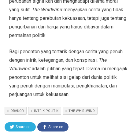
perubahan signifikan dan menghadapi dilema moral
yang sulit,
The Whirlwind
menyajikan cerita yang tidak
hanya tentang perebutan kekuasaan, tetapi juga tentang
pengorbanan dan harga yang harus dibayar dalam
permainan politik.
Bagi penonton yang tertarik dengan cerita yang penuh
dengan intrik, ketegangan, dan konspirasi,
The
Whirlwind
adalah pilihan yang tepat. Drama ini mengajak
penonton untuk melihat sisi gelap dari dunia politik
yang penuh dengan manipulasi, pengkhianatan, dan
perjuangan untuk kekuasaan.
DRAKOR
INTRIK POLITIK
THE WHIRLWIND
Share on
Share on
Twitter
Facebook