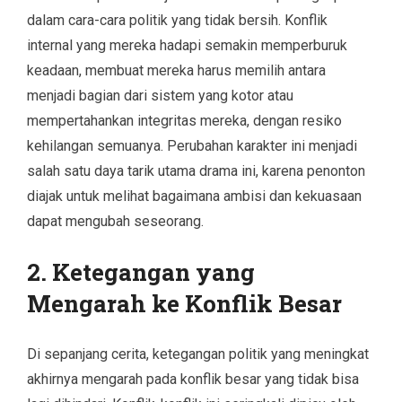
dalam cara-cara politik yang tidak bersih. Konflik
internal yang mereka hadapi semakin memperburuk
keadaan, membuat mereka harus memilih antara
menjadi bagian dari sistem yang kotor atau
mempertahankan integritas mereka, dengan resiko
kehilangan semuanya. Perubahan karakter ini menjadi
salah satu daya tarik utama drama ini, karena penonton
diajak untuk melihat bagaimana ambisi dan kekuasaan
dapat mengubah seseorang.
2. Ketegangan yang
Mengarah ke Konflik Besar
Di sepanjang cerita, ketegangan politik yang meningkat
akhirnya mengarah pada konflik besar yang tidak bisa