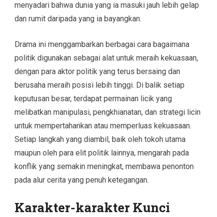
menyadari bahwa dunia yang ia masuki jauh lebih gelap
dan rumit daripada yang ia bayangkan.
Drama ini menggambarkan berbagai cara bagaimana
politik digunakan sebagai alat untuk meraih kekuasaan,
dengan para aktor politik yang terus bersaing dan
berusaha meraih posisi lebih tinggi. Di balik setiap
keputusan besar, terdapat permainan licik yang
melibatkan manipulasi, pengkhianatan, dan strategi licin
untuk mempertahankan atau memperluas kekuasaan.
Setiap langkah yang diambil, baik oleh tokoh utama
maupun oleh para elit politik lainnya, mengarah pada
konflik yang semakin meningkat, membawa penonton
pada alur cerita yang penuh ketegangan.
Karakter-karakter Kunci