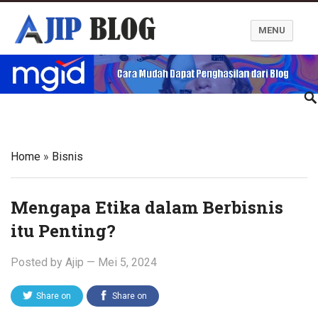
MENU
Ajip Blog
Home
»
Bisnis
Mengapa Etika dalam Berbisnis
itu Penting?
Posted by
Ajip
—
Mei 5, 2024
Share on
Share on
Twitter
Facebook