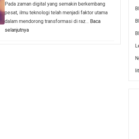
Pada zaman digital yang semakin berkembang
B
pesat, ilmu teknologi telah menjadi faktor utama
B
dalam mendorong transformasi di raz…
Baca
selanjutnya
B
L
N
l