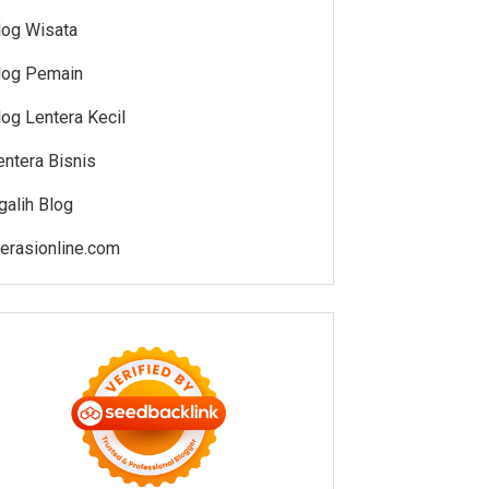
log Wisata
log Pemain
log Lentera Kecil
entera Bisnis
galih Blog
iterasionline.com