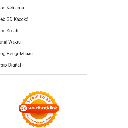
log Keluarga
eb SD Kacok2
log Kreatif
anal Waktu
log Pengetahuan
rsip Digital