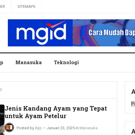
MER
SITEMAPS
up
Manasuka
Teknologi
R
A
A
Jenis Kandang Ayam yang Tepat
untuk Ayam Petelur
Posted by
Ajip
—
Januari 23, 2025
in
Manasuka
A