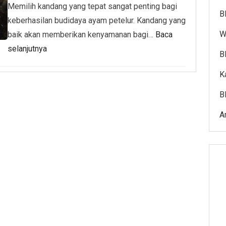
Memilih kandang yang tepat sangat penting bagi
B
keberhasilan budidaya ayam petelur. Kandang yang
W
baik akan memberikan kenyamanan bagi…
Baca
selanjutnya
B
K
B
A