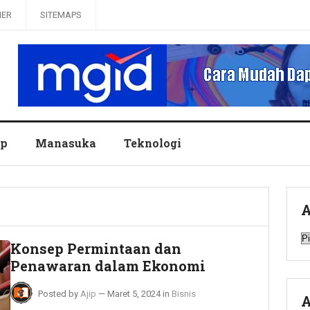
MER
SITEMAPS
up
Manasuka
Teknologi
A
A
Konsep Permintaan dan
Penawaran dalam Ekonomi
Posted by
Ajip
—
Maret 5, 2024
in
Bisnis
A