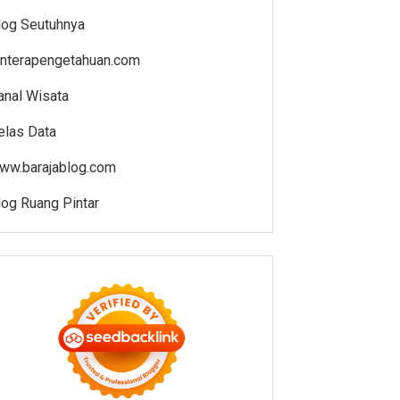
log Seutuhnya
enterapengetahuan.com
anal Wisata
elas Data
ww.barajablog.com
log Ruang Pintar