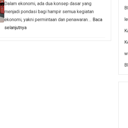
Dalam ekonomi, ada dua konsep dasar yang
B
menjadi pondasi bagi hampir semua kegiatan
l
ekonomi, yakni permintaan dan penawaran….
Baca
selanjutnya
K
K
w
B