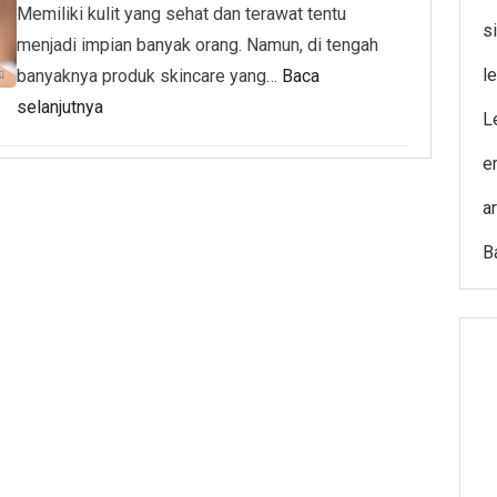
Memiliki kulit yang sehat dan terawat tentu
s
menjadi impian banyak orang. Namun, di tengah
l
banyaknya produk skincare yang…
Baca
selanjutnya
L
e
ar
B