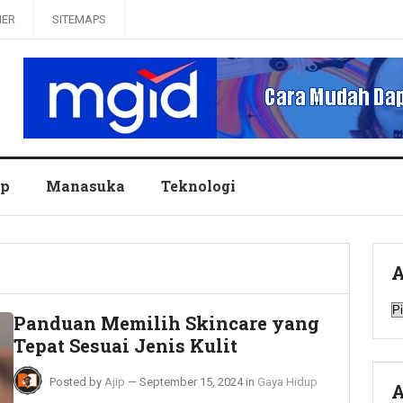
MER
SITEMAPS
up
Manasuka
Teknologi
A
A
Panduan Memilih Skincare yang
Tepat Sesuai Jenis Kulit
Posted by
Ajip
—
September 15, 2024
in
Gaya Hidup
A