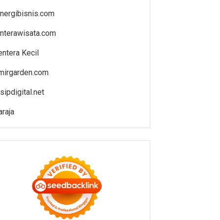
inergibisnis.com
enterawisata.com
entera Kecil
mirgarden.com
sipdigital.net
araja