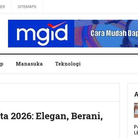
MER
SITEMAPS
up
Manasuka
Teknologi
A
a 2026: Elegan, Berani,
P
L