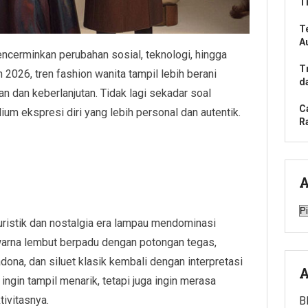
T
T
A
ncerminkan perubahan sosial, teknologi, hingga
T
 2026, tren fashion wanita tampil lebih berani
d
dan keberlanjutan. Tidak lagi sekadar soal
C
ium ekspresi diri yang lebih personal dan autentik.
R
A
A
turistik dan nostalgia era lampau mendominasi
warna lembut berpadu dengan potongan tegas,
dona, dan siluet klasik kembali dengan interpretasi
A
ngin tampil menarik, tetapi juga ingin merasa
tivitasnya.
B