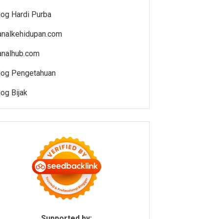
log Hardi Purba
analkehidupan.com
analhub.com
log Pengetahuan
log Bijak
Supported by: