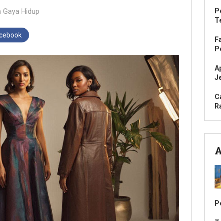
n
Gaya Hidup
P
T
acebook
F
P
A
J
C
R
A
Pe