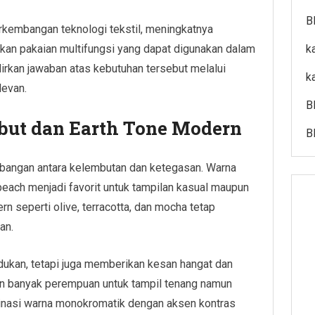
B
erkembangan teknologi tekstil, meningkatnya
akan pakaian multifungsi yang dapat digunakan dalam
k
irkan jawaban atas kebutuhan tersebut melalui
k
levan.
B
ut dan Earth Tone Modern
B
bangan antara kelembutan dan ketegasan. Warna
t peach menjadi favorit untuk tampilan kasual maupun
ern seperti olive, terracotta, dan mocha tetap
an.
dukan, tetapi juga memberikan kesan hangat dan
an banyak perempuan untuk tampil tenang namun
inasi warna monokromatik dengan aksen kontras