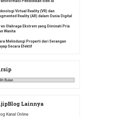
ransformasi Pendidikan oleh AI
eknologi Virtual Reality (VR) dan
ugmented Reality (AR) dalam Dunia Digital
ren Olahraga Ekstrem yang Diminati Pria
an Wanita
ara Melindungi Properti dari Serangan
ayap Secara Efektif
rsip
rsip
jipBlog Lainnya
log Kanal Online