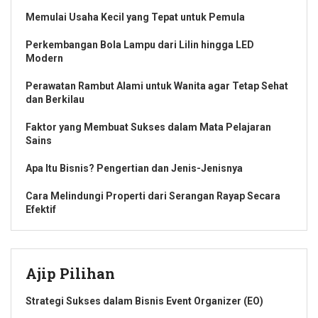
Memulai Usaha Kecil yang Tepat untuk Pemula
Perkembangan Bola Lampu dari Lilin hingga LED
Modern
Perawatan Rambut Alami untuk Wanita agar Tetap Sehat
dan Berkilau
Faktor yang Membuat Sukses dalam Mata Pelajaran
Sains
Apa Itu Bisnis? Pengertian dan Jenis-Jenisnya
Cara Melindungi Properti dari Serangan Rayap Secara
Efektif
Ajip Pilihan
Strategi Sukses dalam Bisnis Event Organizer (EO)