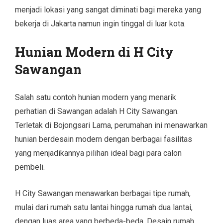
menjadi lokasi yang sangat diminati bagi mereka yang
bekerja di Jakarta namun ingin tinggal di luar kota.
Hunian Modern di H City
Sawangan
Salah satu contoh hunian modern yang menarik
perhatian di Sawangan adalah H City Sawangan.
Terletak di Bojongsari Lama, perumahan ini menawarkan
hunian berdesain modern dengan berbagai fasilitas
yang menjadikannya pilihan ideal bagi para calon
pembeli.
H City Sawangan menawarkan berbagai tipe rumah,
mulai dari rumah satu lantai hingga rumah dua lantai,
dengan luas area yang berbeda-beda. Desain rumah