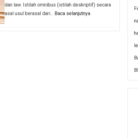
dan law. Istilah omnibus (istilah deskriptif) secara
F
asal usul berasal dari…
Baca selanjutnya
n
h
l
B
B