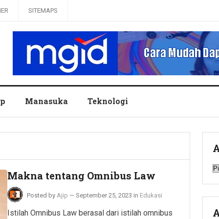
MER
SITEMAPS
up
Manasuka
Teknologi
A
A
Makna tentang Omnibus Law
Posted by
Ajip
—
September 25, 2023
in
Edukasi
A
Istilah Omnibus Law berasal dari istilah omnibus