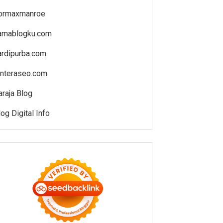
ormaxmanroe
amablogku.com
ardipurba.com
enteraseo.com
araja Blog
log Digital Info