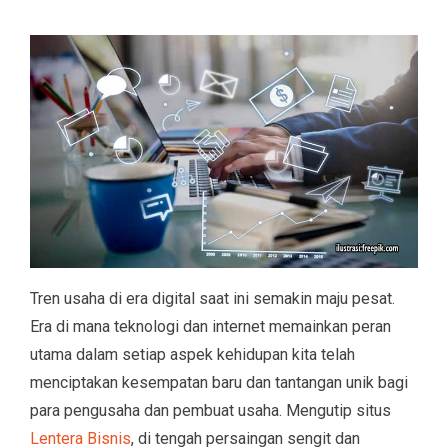
Tren usaha di era digital saat ini semakin maju pesat.
Era di mana teknologi dan internet memainkan peran
utama dalam setiap aspek kehidupan kita telah
menciptakan kesempatan baru dan tantangan unik bagi
para pengusaha dan pembuat usaha. Mengutip situs
Lentera Bisnis
, di tengah persaingan sengit dan