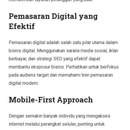
Pemasaran Digital yang
Efektif
Pemasaran digital adalah salah satu pilar utama dalam
bisnis digital. Menggunakan sarana media sosial, iklan
berbayar, dan strategi SEO yang efektif dapat
membantu eksposur bisnis. Perhatikan untuk berfokus
pada audiens target dan memahami tren pemasaran
digital modern.
Mobile-First Approach
Dengan semakin banyak individu yang mengakses
internet melalui perangkat seluler, penting untuk