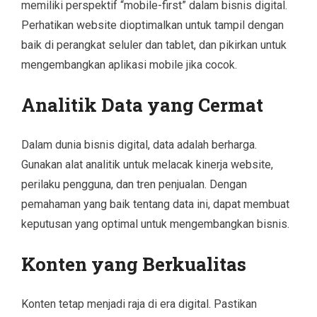
memiliki perspektif “mobile-first” dalam bisnis digital.
Perhatikan website dioptimalkan untuk tampil dengan
baik di perangkat seluler dan tablet, dan pikirkan untuk
mengembangkan aplikasi mobile jika cocok.
Analitik Data yang Cermat
Dalam dunia bisnis digital, data adalah berharga.
Gunakan alat analitik untuk melacak kinerja website,
perilaku pengguna, dan tren penjualan. Dengan
pemahaman yang baik tentang data ini, dapat membuat
keputusan yang optimal untuk mengembangkan bisnis.
Konten yang Berkualitas
Konten tetap menjadi raja di era digital. Pastikan