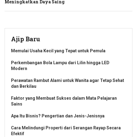
Meningkatkan Daya Saing
Ajip Baru
Memulai Usaha Kecil yang Tepat untuk Pemula
Perkembangan Bola Lampu dari Lilin hingga LED
Modern
Perawatan Rambut Alami untuk Wanita agar Tetap Sehat
dan Berkilau
Faktor yang Membuat Sukses dalam Mata Pelajaran
Sains
Apa Itu Bisnis? Pengertian dan Jenis-Jenisnya
Cara Melindungi Properti dari Serangan Rayap Secara
Efektif