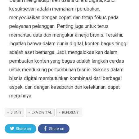
Dalam menghadapi tren usaha di era digital, kunci
kesuksesan adalah memahami perubahan,
menyesuaikan dengan cepat, dan tetap fokus pada
pelayanan pelanggan. Penting juga untuk terus
memantau data dan mengukur kinerja bisnis. Terakhir,
ingatlah bahwa dalam dunia digital, konten bagus tinggi
adalah aset berharga. Jadi, mengalokasikan dalam
pembuatan konten yang bagus adalah langkah cerdas
untuk mendukung pertumbuhan bisnis. Sukses dalam
bisnis digital membutuhkan kombinasi dari berbagai
aspek, dan dengan kesabaran dan ketekunan, dapat
meraihnya.
BISNIS
ERA DIGITAL
REFERENSI
Share on
Share on
Twitter
Facebook