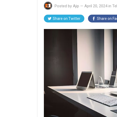
Posted by
Ajip
—
April 20, 2024
in
Te
Share on Twitter
Share on F