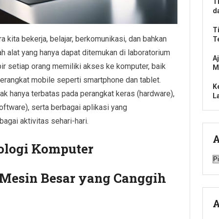
T
d
T
 kita bekerja, belajar, berkomunikasi, dan bahkan
T
h alat yang hanya dapat ditemukan di laboratorium
A
pir setiap orang memiliki akses ke komputer, baik
M
erangkat mobile seperti smartphone dan tablet.
K
dak hanya terbatas pada perangkat keras (hardware),
L
oftware), serta berbagai aplikasi yang
gai aktivitas sehari-hari.
A
ologi Komputer
A
Mesin Besar yang Canggih
A