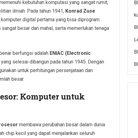
 memenuhi kebutuhan komputasi yang sangat rumit,
B
litian ilmiah. Pada tahun 1941,
Konrad Zuse
k
komputer digital pertama yang bisa diprogram.
B
h sangat besar dan mahal, serta memerlukan tenaga
L
B
benar berfungsi adalah
ENIAC (Electronic
, yang selesai dibangun pada tahun 1945. Dengan
B
gunakan untuk perhitungan persenjataan dan
mlah besar.
esor: Komputer untuk
rosesor
membawa perubahan besar dalam dunia
h chip kecil yang dapat menjalankan seluruh