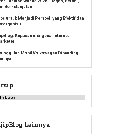
ren Fashion Wanita 2026: Elegan, Berani,
an Berkelanjutan
ips untuk Menjadi Pembeli yang Efektif dan
erorganisir
jipBlog: Kupasan mengenai Internet
arketer
eunggulan Mobil Volkswagen Dibanding
ainnya
rsip
rsip
jipBlog Lainnya