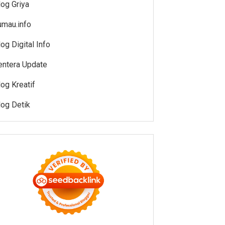
log Griya
umau.info
log Digital Info
entera Update
log Kreatif
log Detik