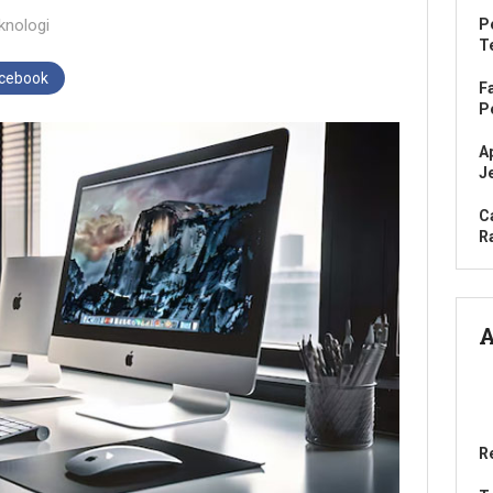
knologi
P
T
acebook
F
P
A
J
C
R
A
R