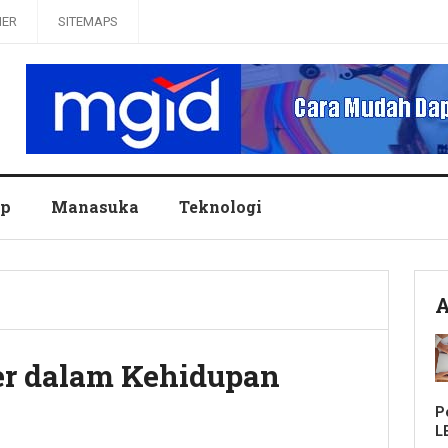
MER
SITEMAPS
up
Manasuka
Teknologi
A
r dalam Kehidupan
P
L