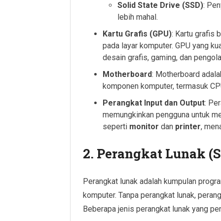
Solid State Drive (SSD)
: Pen
lebih mahal.
Kartu Grafis (GPU)
: Kartu grafi
pada layar komputer. GPU yang kuat
desain grafis, gaming, dan pengol
Motherboard
: Motherboard adal
komponen komputer, termasuk CPU,
Perangkat Input dan Output
: Pe
memungkinkan pengguna untuk memb
seperti
monitor
dan
printer
, men
2.
Perangkat Lunak (S
Perangkat lunak adalah kumpulan program
komputer. Tanpa perangkat lunak, perang
Beberapa jenis perangkat lunak yang pen